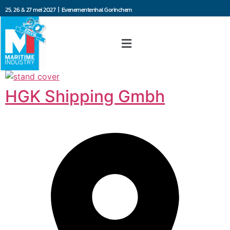
25, 26 & 27 mei 2027 | Evenementenhal Gorinchem
HGK Shipping Gmbh