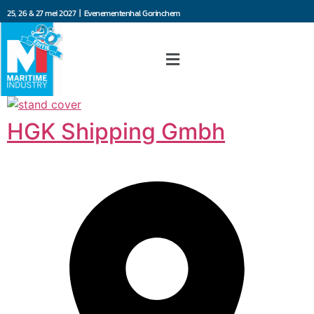
25, 26 & 27 mei 2027 | Evenementenhal Gorinchem
HGK Shipping Gmbh