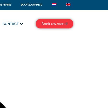
ASYFAIRS
DUURZAAMHEID
Boek uw stand!
CONTACT