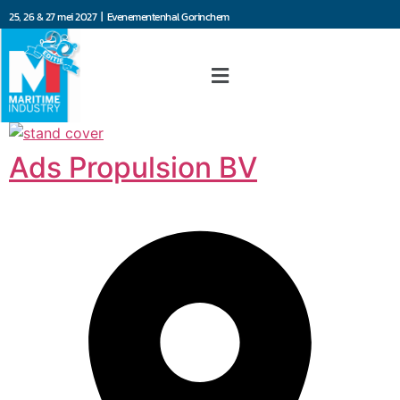
25, 26 & 27 mei 2027 | Evenementenhal Gorinchem
Ads Propulsion BV