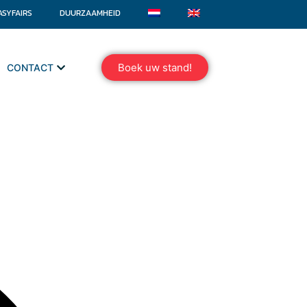
ASYFAIRS
DUURZAAMHEID
Boek uw stand!
CONTACT