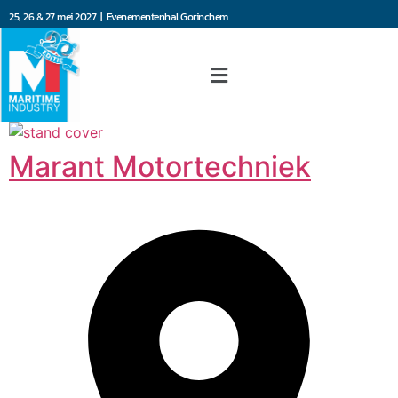
25, 26 & 27 mei 2027 | Evenementenhal Gorinchem
Marant Motortechniek