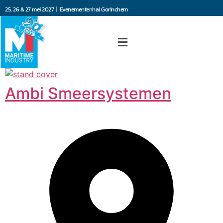
25, 26 & 27 mei 2027 | Evenementenhal Gorinchem
Ambi Smeersystemen