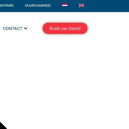
ASYFAIRS
DUURZAAMHEID
Boek uw stand!
CONTACT