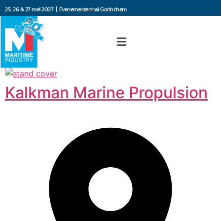
25, 26 & 27 mei 2027 | Evenementenhal Gorinchem
Kalkman Marine Propulsion