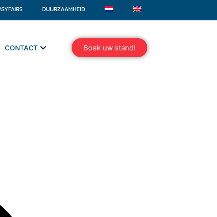
ASYFAIRS
DUURZAAMHEID
Boek uw stand!
CONTACT