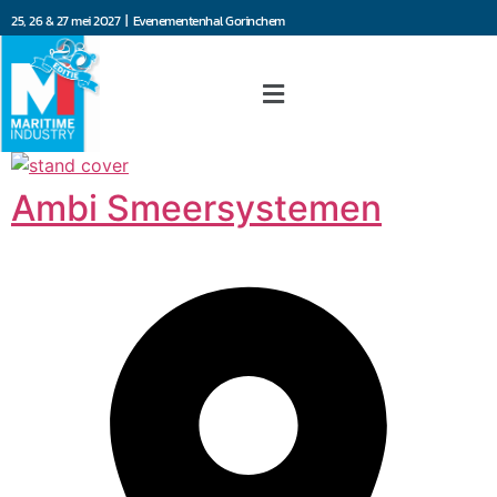
25, 26 & 27 mei 2027 | Evenementenhal Gorinchem
Ambi Smeersystemen