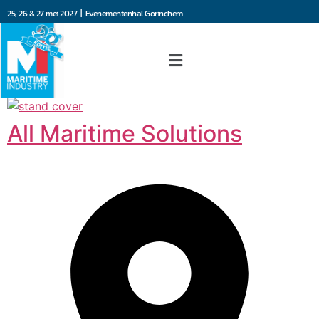
25, 26 & 27 mei 2027 | Evenementenhal Gorinchem
All Maritime Solutions