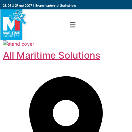
25, 26 & 27 mei 2027 | Evenementenhal Gorinchem
All Maritime Solutions