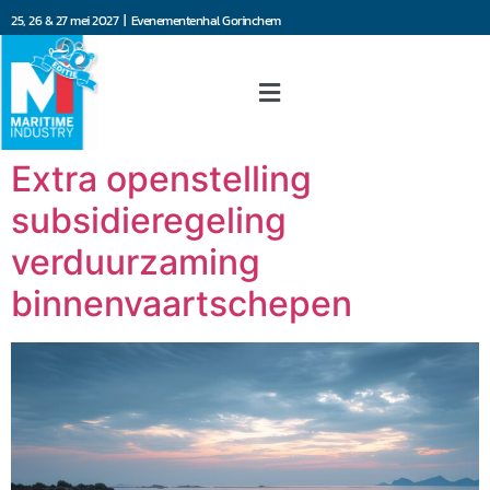
25, 26 & 27 mei 2027 | Evenementenhal Gorinchem
Extra openstelling
subsidieregeling
verduurzaming
binnenvaartschepen