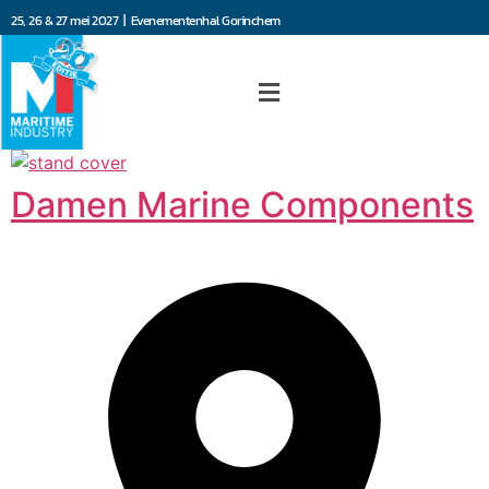
25, 26 & 27 mei 2027 | Evenementenhal Gorinchem
Damen Marine Components