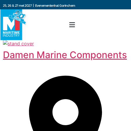
25, 26 & 27 mei 2027 | Evenementenhal Gorinchem
Damen Marine Components