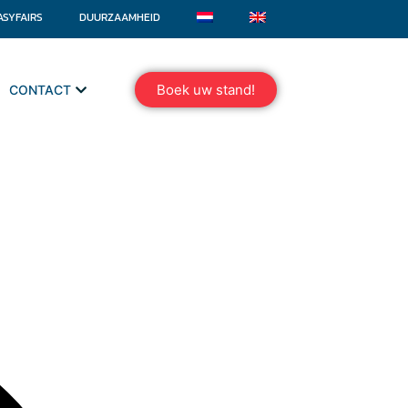
ASYFAIRS
DUURZAAMHEID
Boek uw stand!
CONTACT