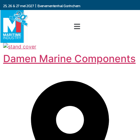
25, 26 & 27 mei 2027 | Evenementenhal Gorinchem
Damen Marine Components