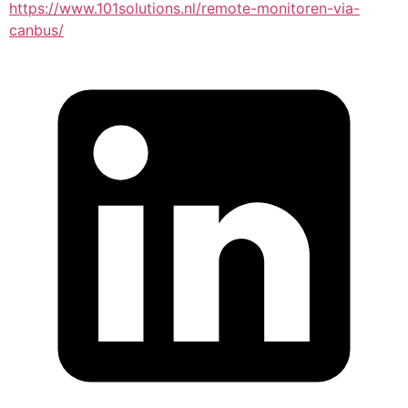
https://www.101solutions.nl/remote-monitoren-via-
canbus/