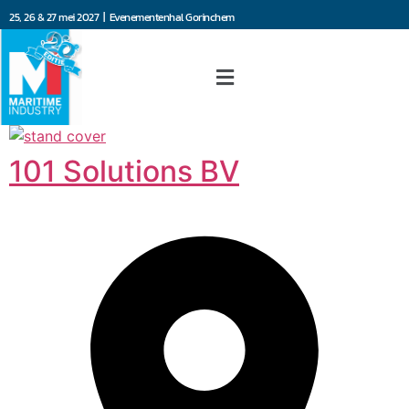
25, 26 & 27 mei 2027 | Evenementenhal Gorinchem
101 Solutions BV