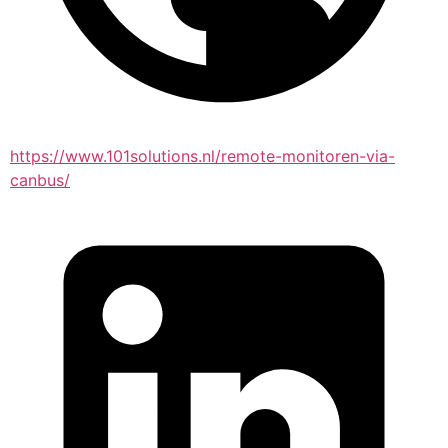
https://www.101solutions.nl/remote-monitoren-via-
canbus/