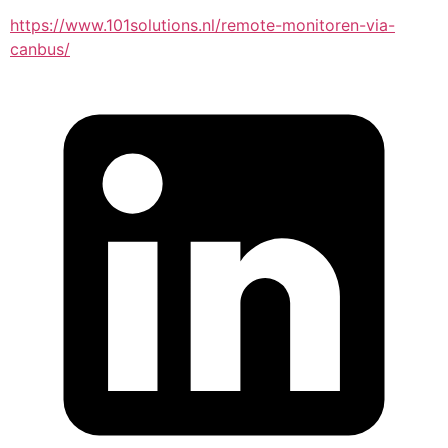
https://www.101solutions.nl/remote-monitoren-via-
canbus/