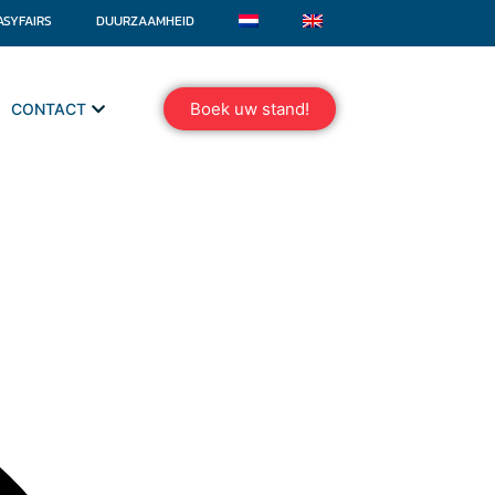
ASYFAIRS
DUURZAAMHEID
Boek uw stand!
CONTACT