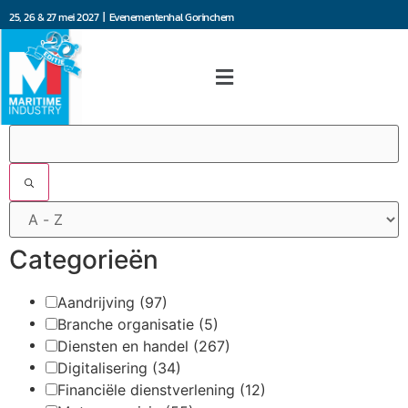
25, 26 & 27 mei 2027 | Evenementenhal Gorinchem
Filters
Categorieën
Aandrijving
(97)
Branche organisatie
(5)
Diensten en handel
(267)
Digitalisering
(34)
Financiële dienstverlening
(12)