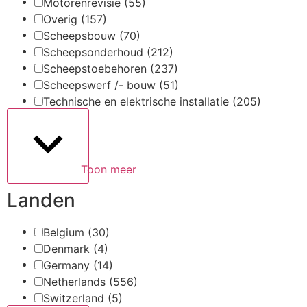
Motorenrevisie
(55)
Overig
(157)
Scheepsbouw
(70)
Scheepsonderhoud
(212)
Scheepstoebehoren
(237)
Scheepswerf /- bouw
(51)
Technische en elektrische installatie
(205)
Toon meer
Landen
Belgium
(30)
Denmark
(4)
Germany
(14)
Netherlands
(556)
Switzerland
(5)