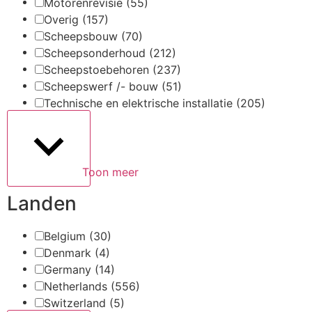
Motorenrevisie
(55)
Overig
(157)
Scheepsbouw
(70)
Scheepsonderhoud
(212)
Scheepstoebehoren
(237)
Scheepswerf /- bouw
(51)
Technische en elektrische installatie
(205)
Toon meer
Landen
Belgium
(30)
Denmark
(4)
Germany
(14)
Netherlands
(556)
Switzerland
(5)