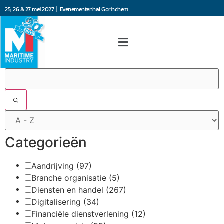
25, 26 & 27 mei 2027 | Evenementenhal Gorinchem
Filters
Categorieën
Aandrijving
(97)
Branche organisatie
(5)
Diensten en handel
(267)
Digitalisering
(34)
Financiële dienstverlening
(12)