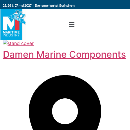
25, 26 & 27 mei 2027 | Evenementenhal Gorinchem
Damen Marine Components