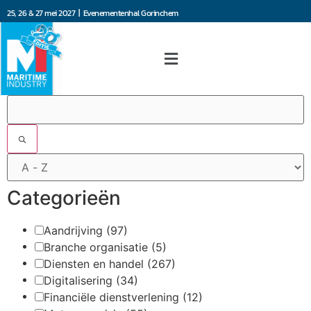
25, 26 & 27 mei 2027 | Evenementenhal Gorinchem
Filters
Categorieën
Aandrijving
(97)
Branche organisatie
(5)
Diensten en handel
(267)
Digitalisering
(34)
Financiële dienstverlening
(12)