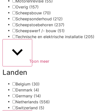
Motorenrevisie
(55)
Overig
(157)
Scheepsbouw
(70)
Scheepsonderhoud
(212)
Scheepstoebehoren
(237)
Scheepswerf /- bouw
(51)
Technische en elektrische installatie
(205)
Toon meer
Landen
Belgium
(30)
Denmark
(4)
Germany
(14)
Netherlands
(556)
Switzerland
(5)