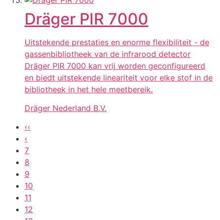
Dräger PIR 7000
Uitstekende prestaties en enorme flexibiliteit - de
gassenbibliotheek van de infrarood detector
Dräger PIR 7000 kan vrij worden geconfigureerd
en biedt uitstekende lineariteit voor elke stof in de
bibliotheek in het hele meetbereik.
Dräger Nederland B.V.
‹‹
‹
7
8
9
10
11
12