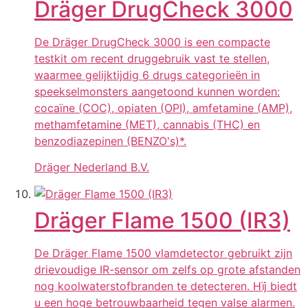
Dräger DrugCheck 3000
De Dräger DrugCheck 3000 is een compacte
testkit om recent druggebruik vast te stellen,
waarmee gelijktijdig 6 drugs categorieën in
speekselmonsters aangetoond kunnen worden:
cocaïne (COC), opiaten (OPI), amfetamine (AMP),
methamfetamine (MET), cannabis (THC) en
benzodiazepinen (BENZO's)*.
Dräger Nederland B.V.
Dräger Flame 1500 (IR3)
De Dräger Flame 1500 vlamdetector gebruikt zijn
drievoudige IR-sensor om zelfs op grote afstanden
nog koolwaterstofbranden te detecteren. Hïj biedt
u een hoge betrouwbaarheid tegen valse alarmen.